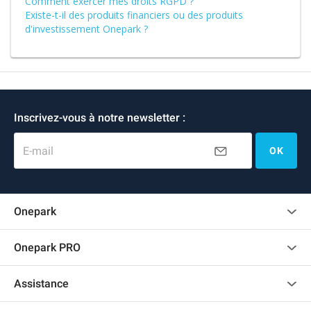
Comment exercer mes droits RGPD ?
Existe-t-il des produits financiers ou des produits
d'investissement Onepark ?
Inscrivez-vous à notre newsletter :
E-mail
OK
Onepark
Charte des avis clients
Onepark PRO
Recrutement
Louer plusieurs places de parking pour mon entreprise
Assistance
Devenir partenaire
Nous contacter