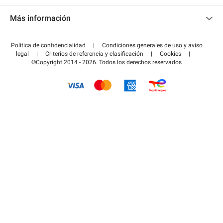
Contacto
Acceder a mi área de colaborador
Más información
Centro de ayuda
Blog
¿Cómo funciona?
Política de confidencialidad
|
Condiciones generales de uso y aviso
Guía de estacionamiento
legal
|
Criterios de referencia y clasificación
|
Cookies
|
Pagar el aparcamiento FLOW
©Copyright 2014 - 2026. Todos los derechos reservados