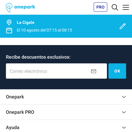
PRO
La Cigale
El
10 agosto
del
07:15
al
08:15
Recibe descuentos exclusivos:
Correo electrónico
OK
Onepark
Opinión de los clientes
Onepark PRO
Alquilar varias plazas de parking para mi empresa
Ayuda
Convertirse en colaborador