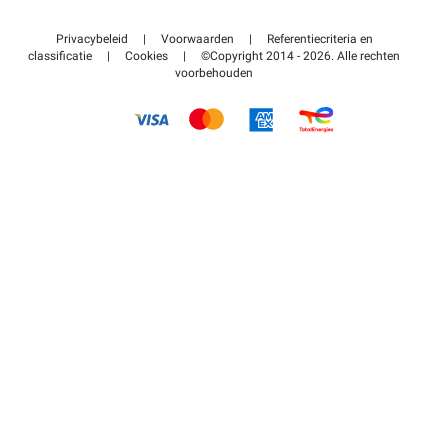
Neem contact met ons op
Toegang tot mijn partnergebied
Privacybeleid
|
Voorwaarden
|
Referentiecriteria en
Helpcentrum
classificatie
|
Cookies
|
©Copyright 2014 - 2026. Alle rechten
voorbehouden
Hoe het werkt
Betalen voor parkeren FLOW