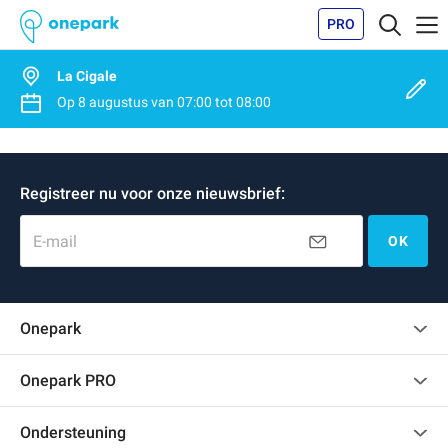
PRO
La Cigale
Op
8 augustus
van
07:00
tot
08:00
Registreer nu voor onze nieuwsbrief:
E-mail
OK
Onepark
Klantenbeoordelingen
Onepark PRO
Verschillende parkeerplaatsen huren voor mijn bedrijf
Ondersteuning
Word partner van Onepark