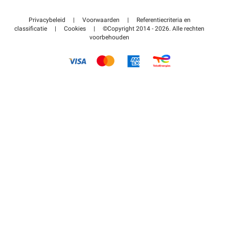
Neem contact met ons op
Toegang tot mijn partnergebied
Privacybeleid
|
Voorwaarden
|
Referentiecriteria en
Helpcentrum
classificatie
|
Cookies
|
©Copyright 2014 - 2026. Alle rechten
voorbehouden
Hoe het werkt
Betalen voor parkeren FLOW