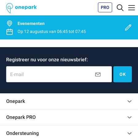
PRO
Evenementen
Op
12 augustus
van
06:45
tot
07:45
Registreer nu voor onze nieuwsbrief:
E-mail
OK
Onepark
Klantenbeoordelingen
Onepark PRO
Verschillende parkeerplaatsen huren voor mijn bedrijf
Ondersteuning
Word partner van Onepark