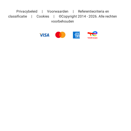
Neem contact met ons op
Toegang tot mijn partnergebied
Privacybeleid
|
Voorwaarden
|
Referentiecriteria en
Helpcentrum
classificatie
|
Cookies
|
©Copyright 2014 - 2026. Alle rechten
voorbehouden
Hoe het werkt
Betalen voor parkeren FLOW