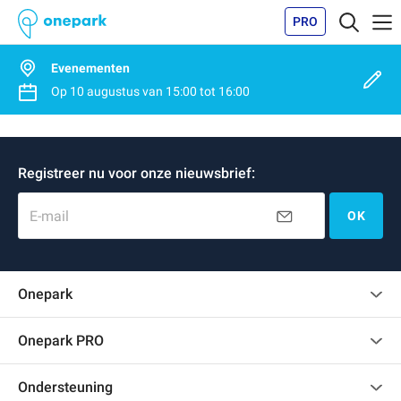
PRO
Evenementen
Op
10 augustus
van
15:00
tot
16:00
Registreer nu voor onze nieuwsbrief:
E-mail
OK
Onepark
Klantenbeoordelingen
Onepark PRO
Verschillende parkeerplaatsen huren voor mijn bedrijf
Ondersteuning
Word partner van Onepark