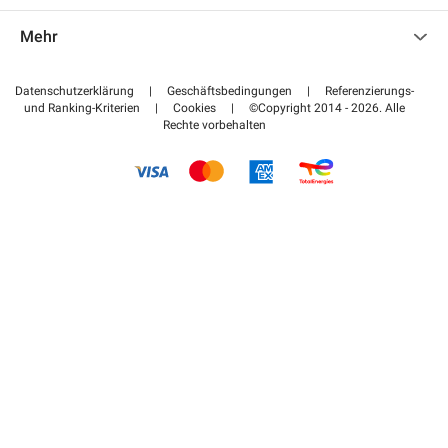
Kontaktieren Sie uns
Auf meinen Partnerbereich zugreifen
Mehr
Hilfezentrum
Blog
Wie funktioniert es
Datenschutzerklärung
|
Geschäftsbedingungen
|
Referenzierungs-
und Ranking-Kriterien
|
Cookies
|
©Copyright 2014 - 2026. Alle
Bezahlen Sie Ihren Parkplatz FLOW
Rechte vorbehalten