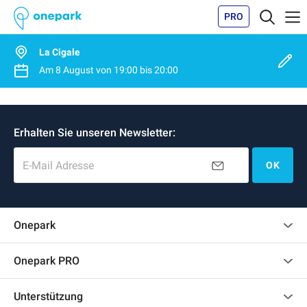
PRO
La Cigale
Am
8 August
von
19:00
bis
20:00
Erhalten Sie unseren Newsletter:
E-Mail Adresse
OK
Onepark
Kundenbewertungen
Onepark PRO
Impressum
Mehrere Parkplätze für mein Unternehmen mieten
Unterstützung
Werden Sie unser Partner