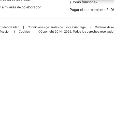
Schweiz (DE)
¿Cómo funciona?
 a mi área de colaborador
Pagar el aparcamiento FL
Suisse (FR)
onfidencialidad
|
Condiciones generales de uso y aviso legal
|
Criterios de r
ficación
|
Cookies
|
©Copyright 2014 - 2026. Todos los derechos reservado