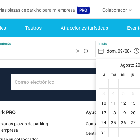
arias plazas de parking para mi empresa
Colaborador
PRO
des
Teatros
Atracciones turísticas
Event
Idioma
Convertirse en col
Mi Cuenta
Belgique (FR)
Acceder a mi área 
amiento
Inicio
België (NL)
¿Aún no ti
Regístrate.
Agosto 2
Deutschland (DE)
lu
ma
mi
ju
Mi perfil
France (FR)
Correo electrónico
Mis reserv
International (EN)
3
4
5
6
Mis datos 
10
11
12
13
Italia (IT)
rk PRO
Ayuda
17
18
19
20
Mis factur
Nederlands (NL)
24
25
26
27
r varias plazas de parking
Contacto
Portugal (PT)
i empresa
31
Centro de ayuda
irse en colaborador