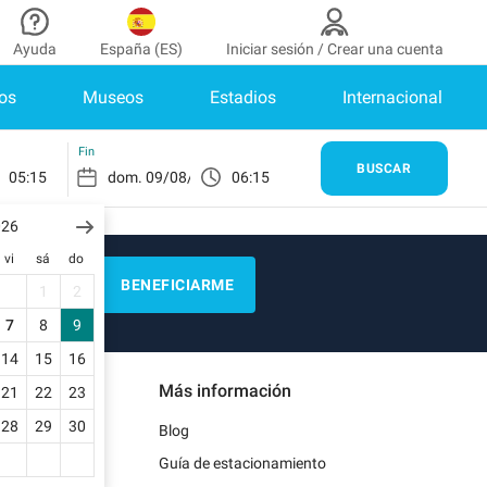
Ayuda
España (ES)
Iniciar sesión / Crear una cuenta
os
Museos
Estadios
Internacional
aborador
¿Necesitas ayuda?
de colaborador
¿Cómo funciona?
INICIAR SESIÓN
Fin
BUSCAR
05:15
06:15
Centro de ayuda
enes cuenta?
026
Guía de estacionamiento
vi
sá
do
Contacto
BENEFICIARME
1
2
as
Blog
7
8
9
de pago
14
15
16
Más información
21
22
23
as
28
29
30
Blog
Guía de estacionamiento