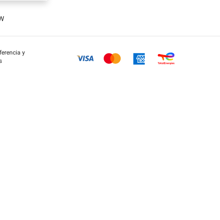
OW
eferencia y
s