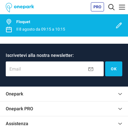
PRO
Floquet
Il
8 agosto
da
09:15
a
10:15
Iscrivetevi alla nostra newsletter:
Email
OK
Onepark
Regolamento recensioni
Onepark PRO
Affittare più posti auto per la mia azienda
Assistenza
Diventa un nostro partner