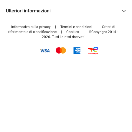
Contattaci
Accedi all'area partner
Ulteriori informazioni
Centro d'aiuto
Blog
Come funziona
Informativa sulla privacy
|
Termini e condizioni
|
Criteri di
riferimento e di classificazione
|
Cookies
|
©Copyright 2014 -
Pagare per il parcheggio FLOW
2026. Tutti i dirittti riservati