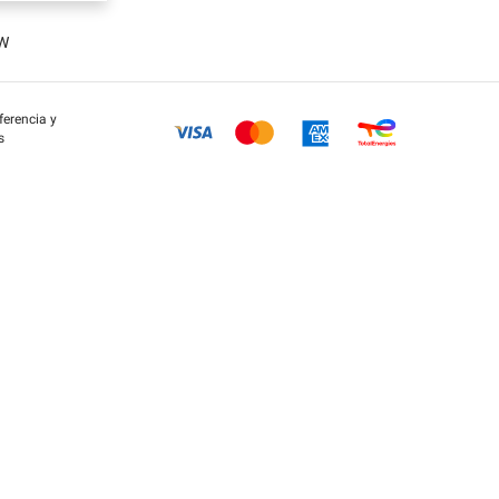
OW
eferencia y
s