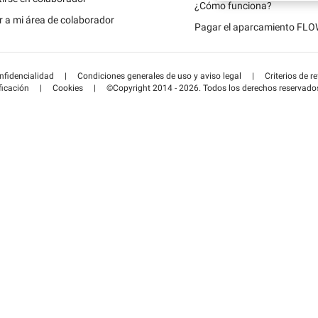
Schweiz (DE)
¿Cómo funciona?
 a mi área de colaborador
Pagar el aparcamiento FL
Suisse (FR)
onfidencialidad
|
Condiciones generales de uso y aviso legal
|
Criterios de r
ficación
|
Cookies
|
©Copyright 2014 - 2026. Todos los derechos reservado