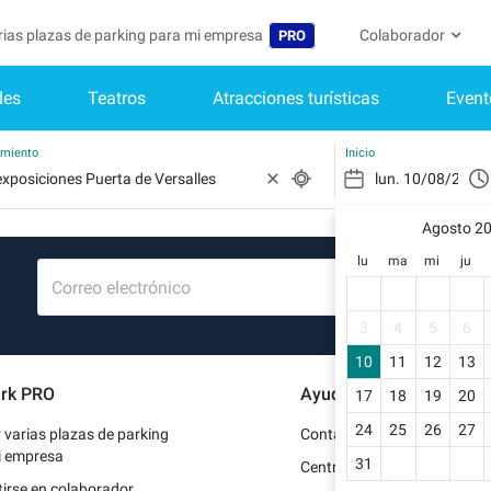
arias plazas de parking para mi empresa
Colaborador
PRO
des
Teatros
Atracciones turísticas
Event
Idioma
Convertirse en col
Mi Cuenta
Belgique (FR)
Acceder a mi área 
amiento
Inicio
België (NL)
¿Aún no ti
Regístrate.
Agosto 2
Deutschland (DE)
lu
ma
mi
ju
Mi perfil
France (FR)
Correo electrónico
Mis reserv
International (EN)
3
4
5
6
Mis datos 
10
11
12
13
Italia (IT)
rk PRO
Ayuda
17
18
19
20
Mis factur
Nederlands (NL)
24
25
26
27
r varias plazas de parking
Contacto
Portugal (PT)
i empresa
31
Centro de ayuda
irse en colaborador