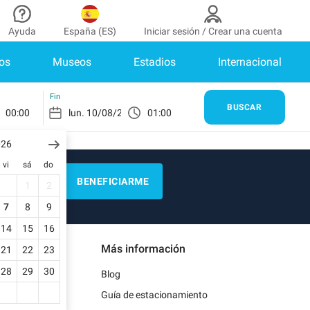
Ayuda
España (ES)
Iniciar sesión / Crear una cuenta
os
Museos
Estadios
Internacional
aborador
¿Necesitas ayuda?
de colaborador
¿Cómo funciona?
INICIAR SESIÓN
Fin
BUSCAR
00:00
01:00
Centro de ayuda
enes cuenta?
026
Guía de estacionamiento
vi
sá
do
Contacto
BENEFICIARME
1
2
as
Blog
7
8
9
de pago
14
15
16
Más información
21
22
23
as
28
29
30
Blog
Guía de estacionamiento