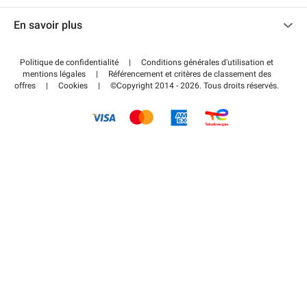
Nous contacter
Accéder à mon espace partenaire
En savoir plus
Centre d'aide
Blog
Comment ça marche ?
Politique de confidentialité
|
Conditions générales d'utilisation et
Wiki
mentions légales
|
Référencement et critères de classement des
Régler votre stationnement FLOW
offres
|
Cookies
|
©Copyright 2014 - 2026. Tous droits réservés.
Guide du stationnement