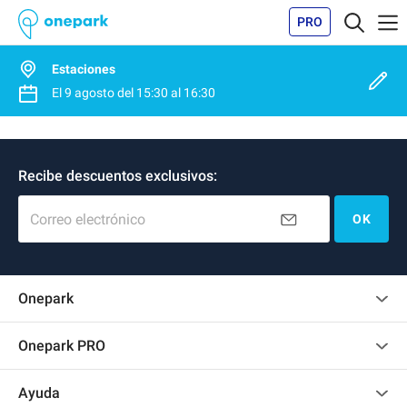
PRO
Estaciones
El
9 agosto
del
15:30
al
16:30
Recibe descuentos exclusivos:
Correo electrónico
OK
Onepark
Opinión de los clientes
Onepark PRO
Alquilar varias plazas de parking para mi empresa
Ayuda
Convertirse en colaborador