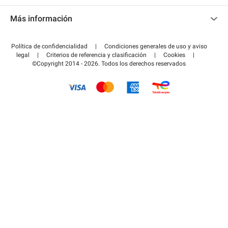
Contacto
Acceder a mi área de colaborador
Más información
Centro de ayuda
Blog
¿Cómo funciona?
Política de confidencialidad
|
Condiciones generales de uso y aviso
Guía de estacionamiento
legal
|
Criterios de referencia y clasificación
|
Cookies
|
Pagar el aparcamiento FLOW
©Copyright 2014 - 2026. Todos los derechos reservados