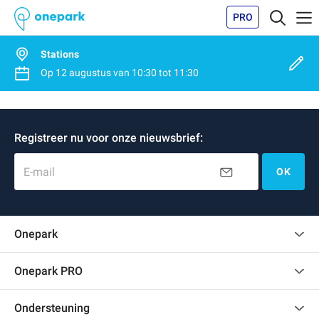
PRO
Stations
Op
12 augustus
van
10:30
tot
11:30
Registreer nu voor onze nieuwsbrief:
E-mail
OK
Onepark
Klantenbeoordelingen
Onepark PRO
Verschillende parkeerplaatsen huren voor mijn bedrijf
Ondersteuning
Word partner van Onepark