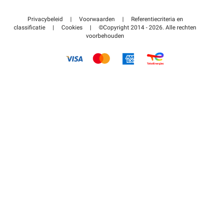
Neem contact met ons op
Toegang tot mijn partnergebied
Privacybeleid
|
Voorwaarden
|
Referentiecriteria en
Helpcentrum
classificatie
|
Cookies
|
©Copyright 2014 - 2026. Alle rechten
voorbehouden
Hoe het werkt
Betalen voor parkeren FLOW