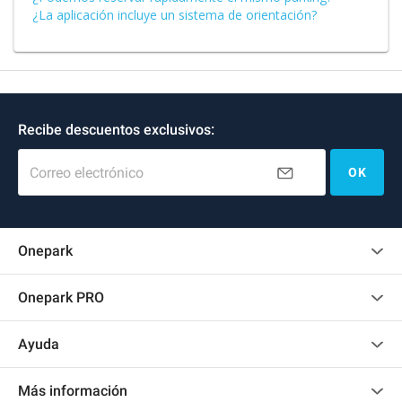
¿La aplicación incluye un sistema de orientación?
Recibe descuentos exclusivos:
Correo electrónico
OK
Onepark
Opinión de los clientes
Onepark PRO
Alquilar varias plazas de parking para mi empresa
Ayuda
Convertirse en colaborador
Contacto
Acceder a mi área de colaborador
Más información