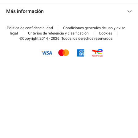
Contacto
Acceder a mi área de colaborador
Más información
Centro de ayuda
Blog
¿Cómo funciona?
Política de confidencialidad
|
Condiciones generales de uso y aviso
Guía de estacionamiento
legal
|
Criterios de referencia y clasificación
|
Cookies
|
Pagar el aparcamiento FLOW
©Copyright 2014 - 2026. Todos los derechos reservados