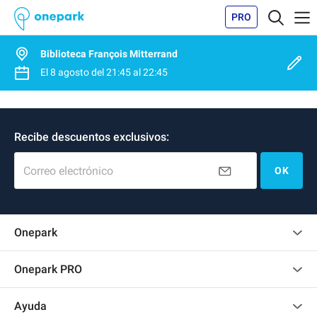
PRO
Biblioteca François Mitterrand
El
8 agosto
del
21:45
al
22:45
Recibe descuentos exclusivos:
Correo electrónico
OK
Onepark
Opinión de los clientes
Onepark PRO
Alquilar varias plazas de parking para mi empresa
Ayuda
Convertirse en colaborador