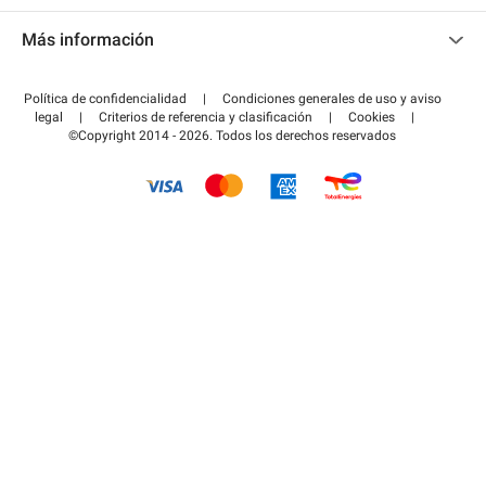
Contacto
Acceder a mi área de colaborador
Más información
Centro de ayuda
Blog
¿Cómo funciona?
Política de confidencialidad
|
Condiciones generales de uso y aviso
Guía de estacionamiento
legal
|
Criterios de referencia y clasificación
|
Cookies
|
Pagar el aparcamiento FLOW
©Copyright 2014 - 2026. Todos los derechos reservados