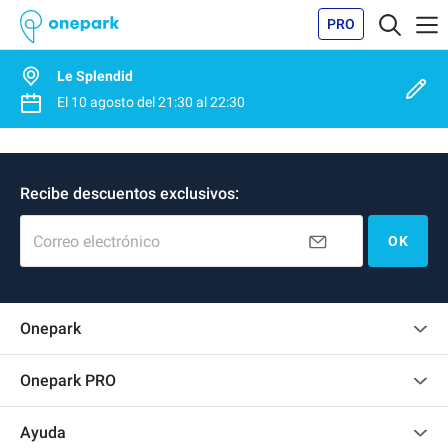
PRO
Le Splendid
El
10 agosto
del
21:30
al
22:30
Recibe descuentos exclusivos:
Correo electrónico
OK
Onepark
Opinión de los clientes
Onepark PRO
Alquilar varias plazas de parking para mi empresa
Ayuda
Convertirse en colaborador