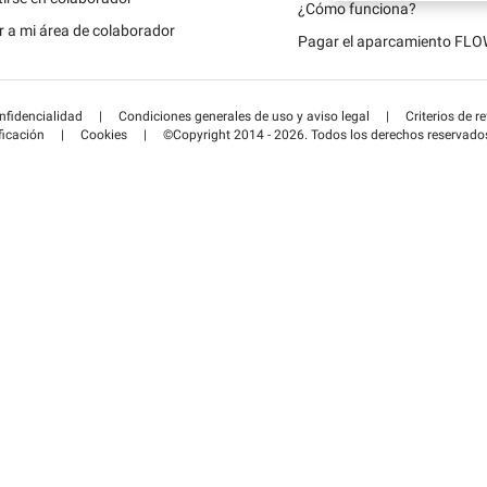
Schweiz (DE)
¿Cómo funciona?
 a mi área de colaborador
Pagar el aparcamiento FL
Suisse (FR)
onfidencialidad
|
Condiciones generales de uso y aviso legal
|
Criterios de r
ficación
|
Cookies
|
©Copyright 2014 - 2026. Todos los derechos reservado