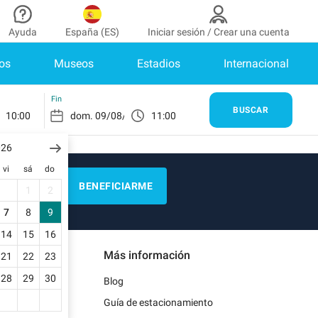
Ayuda
España (ES)
Iniciar sesión / Crear una cuenta
os
Museos
Estadios
Internacional
aborador
¿Necesitas ayuda?
de colaborador
¿Cómo funciona?
INICIAR SESIÓN
Fin
BUSCAR
10:00
11:00
Centro de ayuda
enes cuenta?
026
Guía de estacionamiento
vi
sá
do
Contacto
BENEFICIARME
1
2
as
Blog
7
8
9
de pago
14
15
16
Más información
21
22
23
as
28
29
30
Blog
Guía de estacionamiento