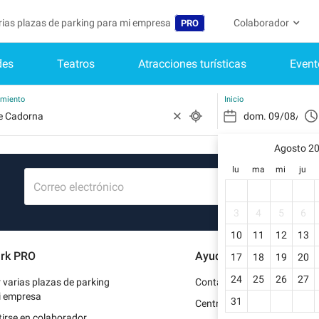
arias plazas de parking para mi empresa
Colaborador
PRO
des
Teatros
Atracciones turísticas
Event
Idioma
Convertirse en col
Mi Cuenta
Belgique (FR)
Acceder a mi área 
amiento
Inicio
België (NL)
¿Aún no ti
Regístrate.
Agosto 2
Deutschland (DE)
lu
ma
mi
ju
Mi perfil
France (FR)
Correo electrónico
Mis reserv
International (EN)
3
4
5
6
Mis datos 
10
11
12
13
Italia (IT)
rk PRO
Ayuda
17
18
19
20
Mis factur
Nederlands (NL)
24
25
26
27
r varias plazas de parking
Contacto
Portugal (PT)
i empresa
31
Centro de ayuda
irse en colaborador