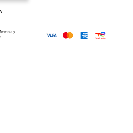
OW
eferencia y
s