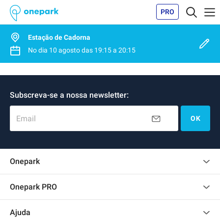
PRO
Estação de Cadorna
No dia
10 agosto
das
19:15
a
20:15
Subscreva-se a nossa newsletter:
Email
OK
Onepark
Opinião dos clientes
Onepark PRO
Alugar vários lugares de parking para empresa
Ajuda
Torne-se um membro