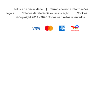
Contate-nos
Acessar à área de parceiro
Política de privacidade
|
Termos de uso e informações
Centro de apoio
legais
|
Critérios de referência e classificação
|
Cookies
|
©Copyright 2014 - 2026. Todos os direitos reservados
Como é que funciona?
Pagar o estacionamento FLOW