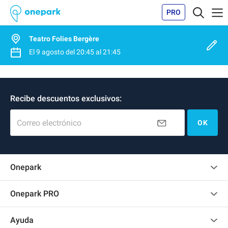
PRO
Teatro Folies Bergère
El
9 agosto
del
20:45
al
21:45
Recibe descuentos exclusivos:
Correo electrónico
OK
Onepark
Opinión de los clientes
Onepark PRO
Alquilar varias plazas de parking para mi empresa
Ayuda
Convertirse en colaborador