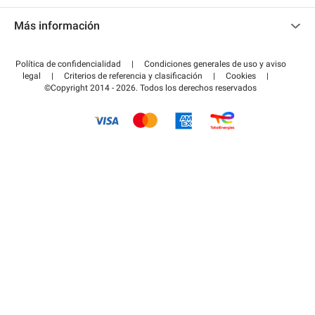
Contacto
Acceder a mi área de colaborador
Más información
Centro de ayuda
Blog
¿Cómo funciona?
Política de confidencialidad
|
Condiciones generales de uso y aviso
Guía de estacionamiento
legal
|
Criterios de referencia y clasificación
|
Cookies
|
Pagar el aparcamiento FLOW
©Copyright 2014 - 2026. Todos los derechos reservados