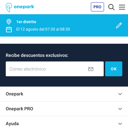
PRO
1er distrito
El
12 agosto
del
07:30
al
08:30
Recibe descuentos exclusivos:
Correo electrónico
OK
Onepark
Opinión de los clientes
Onepark PRO
Alquilar varias plazas de parking para mi empresa
Ayuda
Convertirse en colaborador