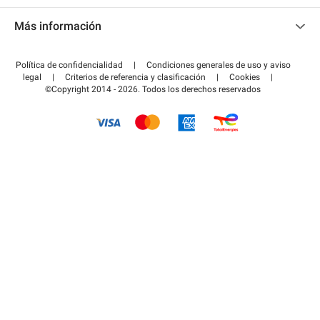
Contacto
Acceder a mi área de colaborador
Más información
Centro de ayuda
Blog
¿Cómo funciona?
Política de confidencialidad
|
Condiciones generales de uso y aviso
Guía de estacionamiento
legal
|
Criterios de referencia y clasificación
|
Cookies
|
Pagar el aparcamiento FLOW
©Copyright 2014 - 2026. Todos los derechos reservados