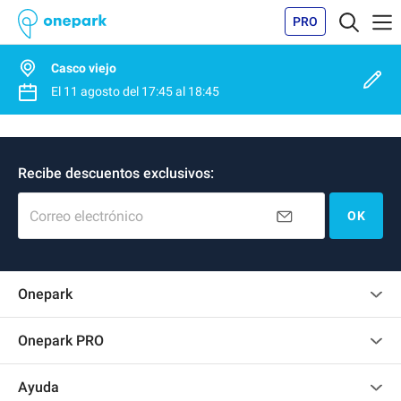
PRO
Casco viejo
El
11 agosto
del
17:45
al
18:45
Recibe descuentos exclusivos:
Correo electrónico
OK
Onepark
Opinión de los clientes
Onepark PRO
Alquilar varias plazas de parking para mi empresa
Ayuda
Convertirse en colaborador