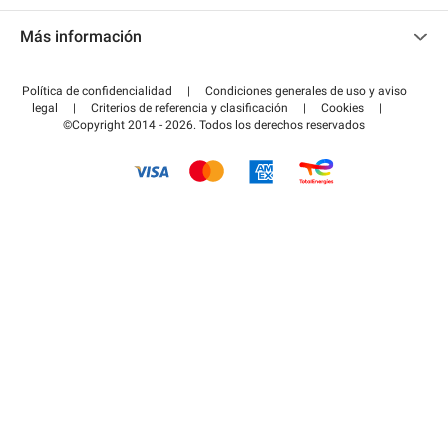
Contacto
Acceder a mi área de colaborador
Más información
Centro de ayuda
Blog
¿Cómo funciona?
Política de confidencialidad
|
Condiciones generales de uso y aviso
Guía de estacionamiento
legal
|
Criterios de referencia y clasificación
|
Cookies
|
Pagar el aparcamiento FLOW
©Copyright 2014 - 2026. Todos los derechos reservados