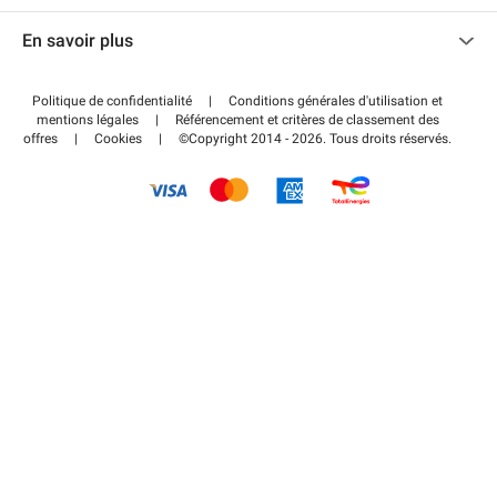
Nous contacter
Accéder à mon espace partenaire
En savoir plus
Centre d'aide
Blog
Comment ça marche ?
Politique de confidentialité
|
Conditions générales d'utilisation et
Wiki
mentions légales
|
Référencement et critères de classement des
Régler votre stationnement FLOW
offres
|
Cookies
|
©Copyright 2014 - 2026. Tous droits réservés.
Guide du stationnement