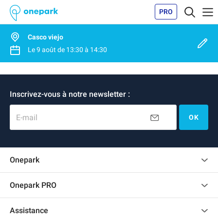
PRO
Casco viejo
Le
9 août
de
13:30
à
14:30
Inscrivez-vous à notre newsletter :
E-mail
OK
Onepark
Charte des avis clients
Onepark PRO
Recrutement
Louer plusieurs places de parking pour mon entreprise
Assistance
Devenir partenaire