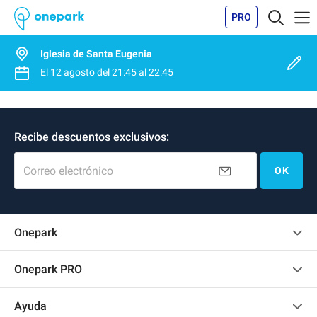
PRO
Iglesia de Santa Eugenia
El
12 agosto
del
21:45
al
22:45
Recibe descuentos exclusivos:
Correo electrónico
OK
Onepark
Opinión de los clientes
Onepark PRO
Alquilar varias plazas de parking para mi empresa
Ayuda
Convertirse en colaborador