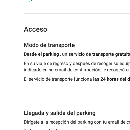
Parking
Real
de
un
Buscar
Parking
Parque
las
parking
Plaza
un
Plaza
de
Artes
de
de
parking
Sant
las
y
evento
Oriente
de
Jaume
Ciencias
las
Acceso
estación
Ciencias
Parking
Madrid
Rambla
Parking
Modo de transporte
del
Parking
Catedral
Mar
Puerta
de
Desde el parking
, un
servicio de transporte gratuit
del
Valencia
Sol
En su viaje de regreso y después de recoger su equip
Parking
indicado en su email de confirmación, le recogerá en
Mercado
Central
El servicio de transporte funciona
las 24 horas del d
Parking
Plaza
del
Ayuntamiento
Parking
Llegada y salida del parking
Jardín
Dirígete a la recepción del parking con tu email de 
Botánico
de