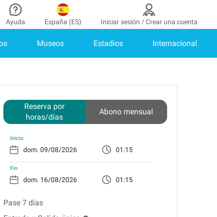
Ayuda
España (ES)
Iniciar sesión / Crear una cuenta
os
Museos
Estadios
Internacional
aborador
¿Necesitas ayuda?
de colaborador
¿Cómo funciona?
INICIAR SESIÓN
Centro de ayuda
enes cuenta?
Guía de estacionamiento
Reserva por
Abono mensual
horas/días
Contacto
as
Inicio
Blog
01:15
de pago
Fin
as
01:15
Pase 7 días