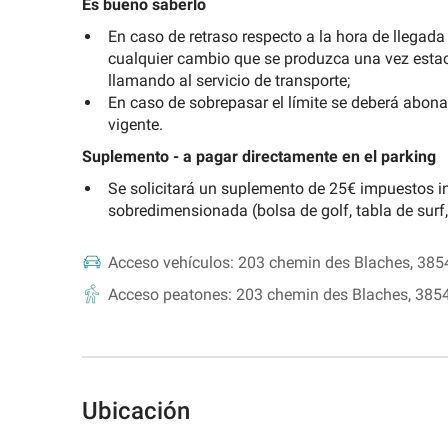
Es bueno saberlo
la
En caso de retraso respecto a la hora de llegad
Universidad
de
cualquier cambio que se produzca una vez estaci
Valencia
llamando al servicio de transporte;
En caso de sobrepasar el límite se deberá abonar
Buscar
vigente.
un
Suplemento - a pagar directamente en el parking
parking
de
Se solicitará un suplemento de 25€ impuestos i
atracción
sobredimensionada (bolsa de golf, tabla de surf,
turística
Acceso vehículos:
203 chemin des Blaches, 385
Acceso peatones:
203 chemin des Blaches, 385
Ubicación