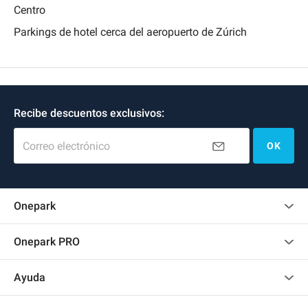
Centro
Parkings de hotel cerca del aeropuerto de Zúrich
Recibe descuentos exclusivos:
Correo electrónico
OK
Onepark
Opinión de los clientes
Onepark PRO
Alquilar varias plazas de parking para mi empresa
Ayuda
Convertirse en colaborador
Contacto
Acceder a mi área de colaborador