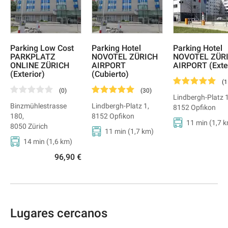
Parking Low Cost
Parking Hotel
Parking Hotel
PARKPLATZ
NOVOTEL ZÜRICH
NOVOTEL ZÜR
ONLINE ZÜRICH
AIRPORT
AIRPORT (Exte
(Exterior)
(Cubierto)
(
1
(
0
)
(
30
)
Lindbergh-Platz 
Binzmühlestrasse
Lindbergh-Platz 1
,
8152
Opfikon
180
,
8152
Opfikon
11 min
(
1,7
k
8050
Zürich
11 min
(
1,7
km)
14 min
(
1,6
km)
96,90 €
Lugares cercanos