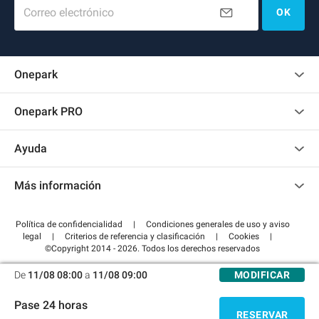
Correo electrónico
OK
Onepark
Opinión de los clientes
Onepark PRO
Alquilar varias plazas de parking para mi empresa
Ayuda
Convertirse en colaborador
Contacto
Acceder a mi área de colaborador
Más información
Centro de ayuda
Blog
¿Cómo funciona?
Política de confidencialidad
|
Condiciones generales de uso y aviso
Guía de estacionamiento
legal
|
Criterios de referencia y clasificación
|
Cookies
|
Pagar el aparcamiento FLOW
©Copyright 2014 - 2026. Todos los derechos reservados
De
11/08 08:00
a
11/08 09:00
MODIFICAR
Pase 24 horas
RESERVAR