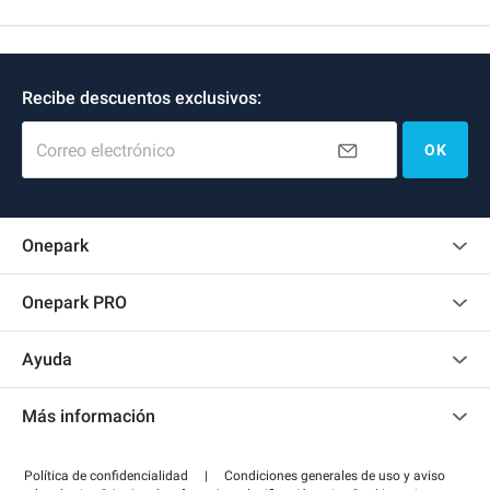
Recibe descuentos exclusivos:
Correo electrónico
OK
Onepark
Opinión de los clientes
Onepark PRO
Alquilar varias plazas de parking para mi empresa
Ayuda
Convertirse en colaborador
Contacto
Acceder a mi área de colaborador
Más información
Centro de ayuda
Blog
¿Cómo funciona?
Política de confidencialidad
|
Condiciones generales de uso y aviso
Guía de estacionamiento