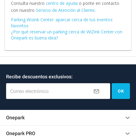
Consulta nuestro
centro de ayuda
o ponte en contacto
con nuestro
Servicio de Atención al Cliente
.
Parking Wizink Center: aparcar cerca de tus eventos
favoritos
¿Por qué reservar un parking cerca de WiZink Center con
Onepark es buena idea?
Recibe descuentos exclusivos:
Correo electrónico
OK
Onepark
Opinión de los clientes
Onepark PRO