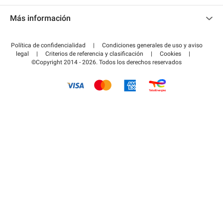
Contacto
Acceder a mi área de colaborador
Más información
Centro de ayuda
Blog
¿Cómo funciona?
Política de confidencialidad
|
Condiciones generales de uso y aviso
Guía de estacionamiento
legal
|
Criterios de referencia y clasificación
|
Cookies
|
Pagar el aparcamiento FLOW
©Copyright 2014 - 2026. Todos los derechos reservados