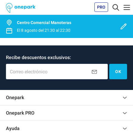
PRO
Centro Comercial Manoteras
El
8 agosto
del
21:30
al
22:30
Recibe descuentos exclusivos:
Correo electrónico
OK
Onepark
Opinión de los clientes
Onepark PRO
Alquilar varias plazas de parking para mi empresa
Ayuda
Convertirse en colaborador