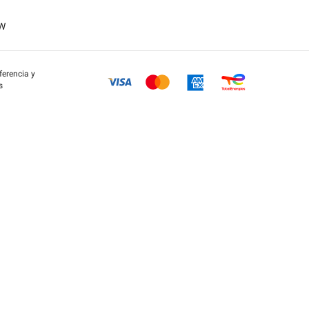
OW
eferencia y
s