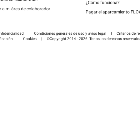
Schweiz (DE)
¿Cómo funciona?
 a mi área de colaborador
Pagar el aparcamiento FL
Suisse (FR)
onfidencialidad
|
Condiciones generales de uso y aviso legal
|
Criterios de r
ficación
|
Cookies
|
©Copyright 2014 - 2026. Todos los derechos reservado