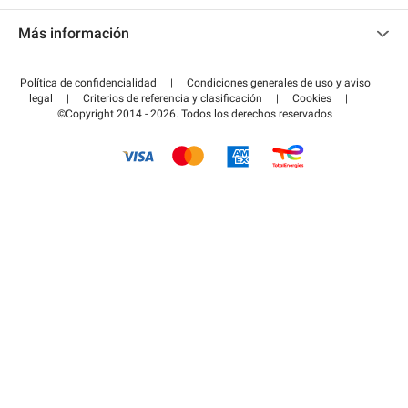
Contacto
Acceder a mi área de colaborador
Más información
Centro de ayuda
Blog
¿Cómo funciona?
Política de confidencialidad
|
Condiciones generales de uso y aviso
Guía de estacionamiento
legal
|
Criterios de referencia y clasificación
|
Cookies
|
Pagar el aparcamiento FLOW
©Copyright 2014 - 2026. Todos los derechos reservados