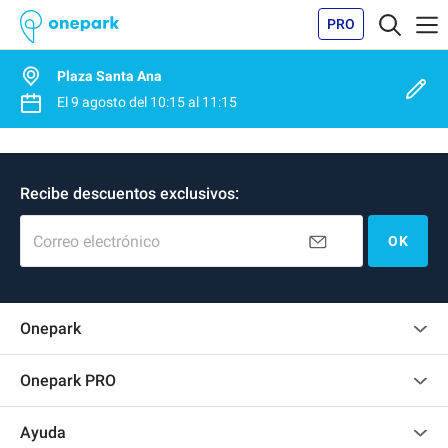
PRO
Plaza Santa Ana
El
9 agosto
del
10:15
al
11:15
Recibe descuentos exclusivos:
Correo electrónico
OK
Onepark
Opinión de los clientes
Onepark PRO
Alquilar varias plazas de parking para mi empresa
Ayuda
Convertirse en colaborador