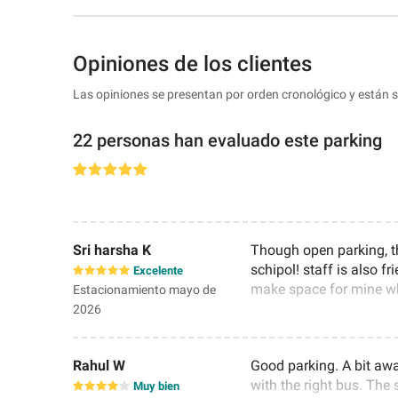
Opiniones de los clientes
Las opiniones se presentan por orden cronológico y están 
22 personas han evaluado este parking
Sri harsha K
Though open parking, thi
schipol! staff is also f
Excelente
make space for mine wh
Estacionamiento mayo de
2026
Rahul W
Good parking. A bit awa
with the right bus. The 
Muy bien