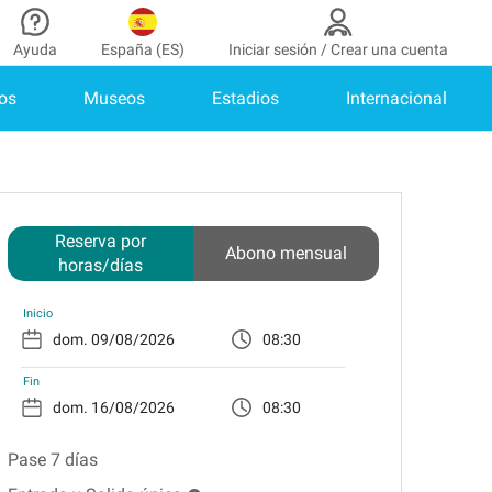
Ayuda
España (ES)
Iniciar sesión / Crear una cuenta
os
Museos
Estadios
Internacional
aborador
¿Necesitas ayuda?
de colaborador
¿Cómo funciona?
INICIAR SESIÓN
Centro de ayuda
enes cuenta?
Guía de estacionamiento
Reserva por
Abono mensual
horas/días
Contacto
as
Inicio
Blog
08:30
de pago
Fin
as
08:30
Pase 7 días