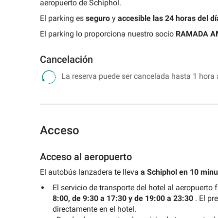
aeropuerto de Schiphol.
Parking
Real
de
un
Buscar
Parking
Parque
las
parking
Plaza
El parking es
seguro
y
accesible
las 24 horas del dí
un
Plaza
de
Artes
de
de
parking
Sant
las
y
evento
El parking lo proporciona nuestro socio
RAMADA
A
Oriente
de
Jaume
Ciencias
las
estación
Ciencias
Parking
Cancelación
Madrid
Rambla
Parking
del
Parking
Catedral
La reserva puede ser cancelada hasta 1 hora an
Mar
Puerta
de
del
Valencia
Sol
Parking
Mercado
Acceso
Central
Parking
Plaza
Acceso al aeropuerto
del
El autobús lanzadera te lleva
a Schiphol en 10 minu
Ayuntamiento
El servicio de transporte del hotel al aeropuert
Parking
Jardín
8:00, de 9:30 a 17:30 y de 19:00 a 23:30
. El pr
Botánico
directamente en el hotel.
de