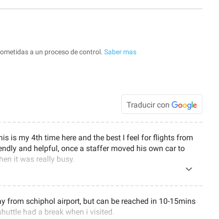
sometidas a un proceso de control.
Saber mas
Traducir con
s is my 4th time here and the best I feel for flights from
riendly and helpful, once a staffer moved his own car to
en it was really busy.
y from schiphol airport, but can be reached in 10-15mins
shuttle had a break when i visited.