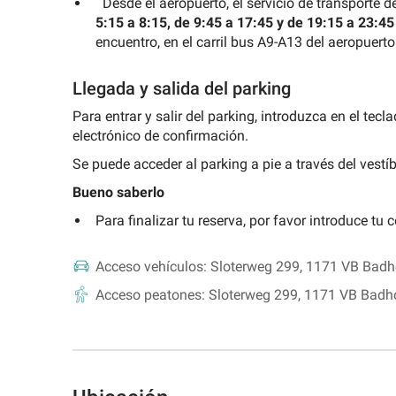
Desde el aeropuerto, el servicio de transporte
la
5:15 a 8:15, de 9:45 a 17:45 y de 19:15 a 23:45
Universidad
encuentro, en el carril bus A9-A13 del aeropuerto
de
Valencia
Llegada y salida del parking
Buscar
Para entrar y salir del parking, introduzca en el te
un
electrónico de confirmación.
parking
de
Se puede acceder al parking a pie a través del vestíb
atracción
Bueno saberlo
turística
Para finalizar tu reserva, por favor introduce tu c
Acceso vehículos:
Sloterweg 299, 1171 VB Bad
Acceso peatones:
Sloterweg 299, 1171 VB Badh