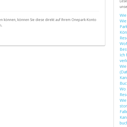
Lese
Portugal (PT)
uns
Suisse (FR)
Wie
den können, können Sie diese direkt auf Ihrem Onepark-Konto
Wie
n.
Park
Kön
Res
Wof
Bes
Ich
verl
Wie
(Dat
Kan
Buc
Wo 
Res
Wie
stor
Fal
Kan
buc