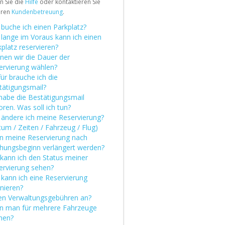
n Sie die
Hilfe
oder kontaktieren Sie
eren
Kundenbetreuung
.
 buche ich einen Parkplatz?
 lange im Voraus kann ich einen
platz reservieren?
nen wir die Dauer der
ervierung wählen?
ür brauche ich die
tätigungsmail?
 habe die Bestätigungsmail
oren. Was soll ich tun?
 ändere ich meine Reservierung?
um / Zeiten / Fahrzeug / Flug)
n meine Reservierung nach
hungsbeginn verlängert werden?
kann ich den Status meiner
ervierung sehen?
 kann ich eine Reservierung
nieren?
len Verwaltungsgebühren an?
n man für mehrere Fahrzeuge
hen?