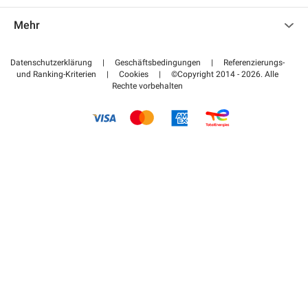
Kontaktieren Sie uns
Auf meinen Partnerbereich zugreifen
Mehr
Hilfezentrum
Blog
Wie funktioniert es
Datenschutzerklärung
|
Geschäftsbedingungen
|
Referenzierungs-
und Ranking-Kriterien
|
Cookies
|
©Copyright 2014 - 2026. Alle
Bezahlen Sie Ihren Parkplatz FLOW
Rechte vorbehalten