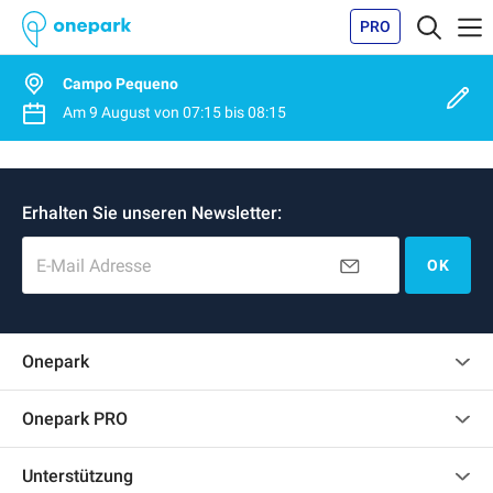
PRO
Campo Pequeno
Am
9 August
von
07:15
bis
08:15
Erhalten Sie unseren Newsletter:
E-Mail Adresse
OK
Onepark
Kundenbewertungen
Onepark PRO
Mehrere Parkplätze für mein Unternehmen mieten
Unterstützung
Werden Sie unser Partner