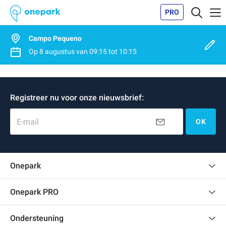
PRO
Campo Pequeno
Op
8 augustus
van
09:15
tot
10:15
Registreer nu voor onze nieuwsbrief:
E-mail
OK
Onepark
Klantenbeoordelingen
Onepark PRO
Verschillende parkeerplaatsen huren voor mijn bedrijf
Ondersteuning
Word partner van Onepark