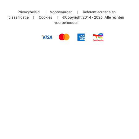
Neem contact met ons op
Toegang tot mijn partnergebied
Privacybeleid
|
Voorwaarden
|
Referentiecriteria en
Helpcentrum
classificatie
|
Cookies
|
©Copyright 2014 - 2026. Alle rechten
voorbehouden
Hoe het werkt
Betalen voor parkeren FLOW