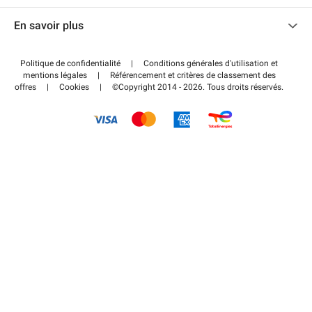
Nous contacter
Accéder à mon espace partenaire
En savoir plus
Centre d'aide
Blog
Comment ça marche ?
Politique de confidentialité
|
Conditions générales d'utilisation et
Wiki
mentions légales
|
Référencement et critères de classement des
Régler votre stationnement FLOW
offres
|
Cookies
|
©Copyright 2014 - 2026. Tous droits réservés.
Guide du stationnement