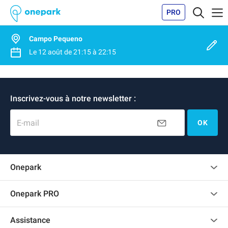
PRO
Campo Pequeno
Le
12 août
de
21:15
à
22:15
Inscrivez-vous à notre newsletter :
E-mail
OK
Onepark
Charte des avis clients
Onepark PRO
Recrutement
Louer plusieurs places de parking pour mon entreprise
Assistance
Devenir partenaire