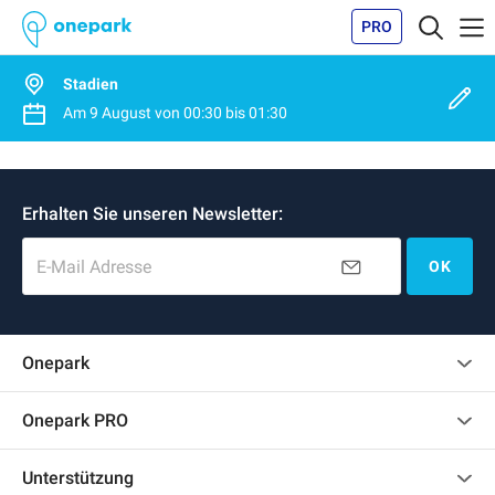
PRO
Stadien
Am
9 August
von
00:30
bis
01:30
Erhalten Sie unseren Newsletter:
E-Mail Adresse
OK
Onepark
Kundenbewertungen
Onepark PRO
Mehrere Parkplätze für mein Unternehmen mieten
Unterstützung
Werden Sie unser Partner