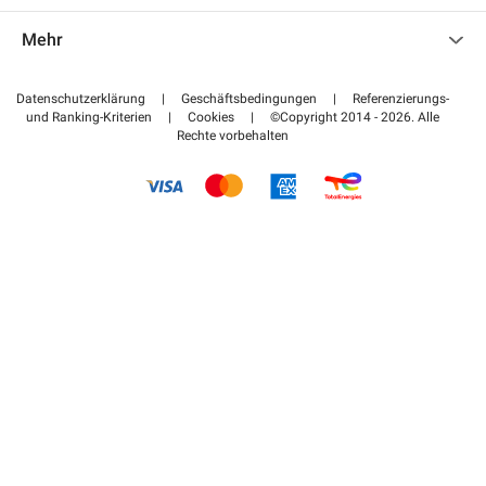
Kontaktieren Sie uns
Auf meinen Partnerbereich zugreifen
Mehr
Hilfezentrum
Blog
Wie funktioniert es
Datenschutzerklärung
|
Geschäftsbedingungen
|
Referenzierungs-
und Ranking-Kriterien
|
Cookies
|
©Copyright 2014 - 2026. Alle
Bezahlen Sie Ihren Parkplatz FLOW
Rechte vorbehalten