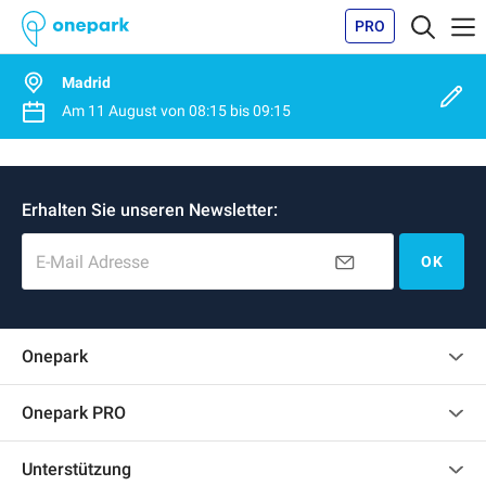
PRO
Madrid
Am
11 August
von
08:15
bis
09:15
Erhalten Sie unseren Newsletter:
E-Mail Adresse
OK
Onepark
Kundenbewertungen
Onepark PRO
Mehrere Parkplätze für mein Unternehmen mieten
Unterstützung
Werden Sie unser Partner