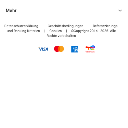
Kontaktieren Sie uns
Auf meinen Partnerbereich zugreifen
Mehr
Hilfezentrum
Blog
Wie funktioniert es
Datenschutzerklärung
|
Geschäftsbedingungen
|
Referenzierungs-
und Ranking-Kriterien
|
Cookies
|
©Copyright 2014 - 2026. Alle
Bezahlen Sie Ihren Parkplatz FLOW
Rechte vorbehalten