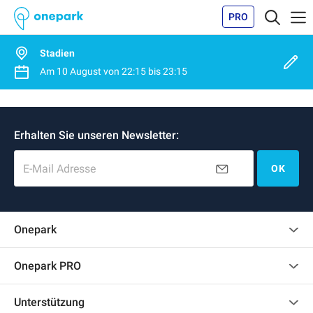
PRO
Stadien
Am
10 August
von
22:15
bis
23:15
Erhalten Sie unseren Newsletter:
E-Mail Adresse
OK
Onepark
Kundenbewertungen
Onepark PRO
Impressum
Mehrere Parkplätze für mein Unternehmen mieten
Unterstützung
Werden Sie unser Partner