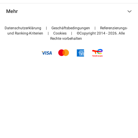
Kontaktieren Sie uns
Auf meinen Partnerbereich zugreifen
Mehr
Hilfezentrum
Blog
Wie funktioniert es
Datenschutzerklärung
|
Geschäftsbedingungen
|
Referenzierungs-
und Ranking-Kriterien
|
Cookies
|
©Copyright 2014 - 2026. Alle
Bezahlen Sie Ihren Parkplatz FLOW
Rechte vorbehalten