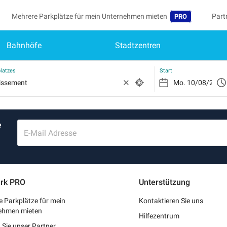
Mehrere Parkplätze für mein Unternehmen mieten
Part
PRO
Bahnhöfe
Stadtzentren
Sprache
Werd
Me
Belgique (FR)
Auf 
latzes
Start
België (NL)
Si
Reg
Deutschland (DE)
e
Mei
España (ES)
E-Mail Adresse
Me
France (FR)
Me
International (EN
rk PRO
Unterstützung
Me
Italia (IT)
 Parkplätze für mein
Kontaktieren Sie uns
Nederlands (NL)
ehmen mieten
Hilfezentrum
Sie unser Partner