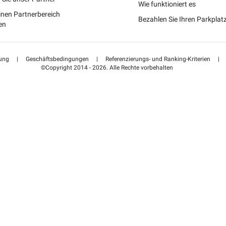
Portugal (PT)
Wie funktioniert es
inen Partnerbereich
Bezahlen Sie Ihren Parkpla
Suisse (FR)
en
ung
|
Geschäftsbedingungen
|
Referenzierungs- und Ranking-Kriterien
|
©Copyright 2014 - 2026. Alle Rechte vorbehalten