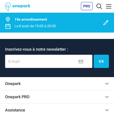
PRO
15e arrondissement
Le
8 août
de
19:00
à
20:00
Inscrivez-vous à notre newsletter :
E-mail
OK
Onepark
Charte des avis clients
Onepark PRO
Recrutement
Louer plusieurs places de parking pour mon entreprise
Assistance
Devenir partenaire