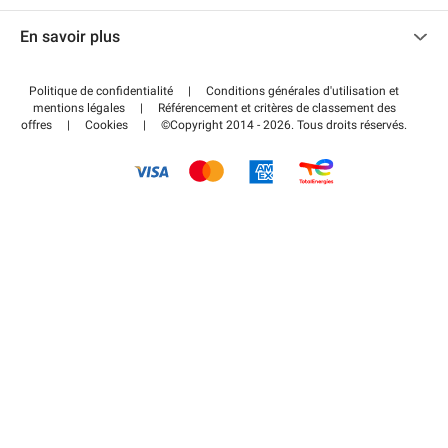
Nous contacter
Accéder à mon espace partenaire
En savoir plus
Centre d'aide
Blog
Comment ça marche ?
Politique de confidentialité
|
Conditions générales d'utilisation et
Wiki
mentions légales
|
Référencement et critères de classement des
Régler votre stationnement FLOW
offres
|
Cookies
|
©Copyright 2014 - 2026. Tous droits réservés.
Guide du stationnement