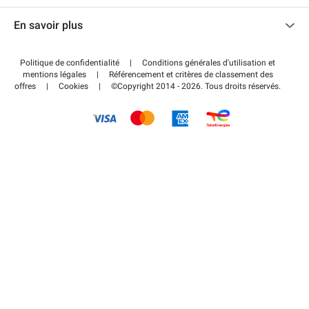
Nous contacter
Accéder à mon espace partenaire
En savoir plus
Centre d'aide
Blog
Comment ça marche ?
Politique de confidentialité
|
Conditions générales d'utilisation et
Wiki
mentions légales
|
Référencement et critères de classement des
Régler votre stationnement FLOW
offres
|
Cookies
|
©Copyright 2014 - 2026. Tous droits réservés.
Guide du stationnement