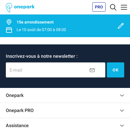
PRO
15e arrondissement
Le
10 août
de
07:00
à
08:00
Inscrivez-vous à notre newsletter :
E-mail
OK
Onepark
Charte des avis clients
Onepark PRO
Recrutement
Louer plusieurs places de parking pour mon entreprise
Assistance
Devenir partenaire