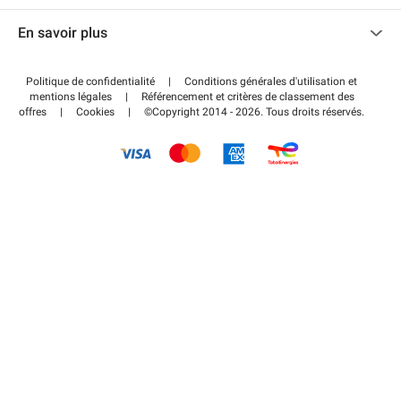
Nous contacter
Accéder à mon espace partenaire
En savoir plus
Centre d'aide
Blog
Comment ça marche ?
Politique de confidentialité
|
Conditions générales d'utilisation et
Wiki
mentions légales
|
Référencement et critères de classement des
Régler votre stationnement FLOW
offres
|
Cookies
|
©Copyright 2014 - 2026. Tous droits réservés.
Guide du stationnement