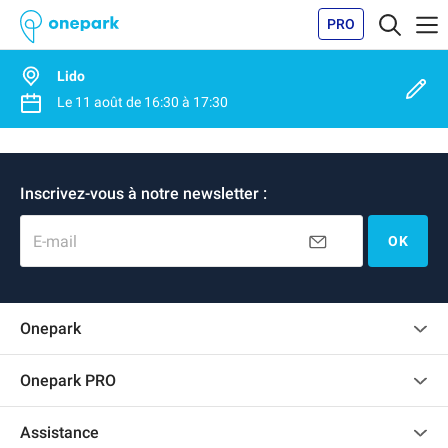
PRO
Lido
Le
11 août
de
16:30
à
17:30
Inscrivez-vous à notre newsletter :
E-mail
OK
Onepark
Charte des avis clients
Onepark PRO
Recrutement
Louer plusieurs places de parking pour mon entreprise
Assistance
Devenir partenaire