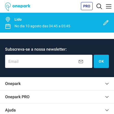
PRO
Lido
No dia
10 agosto
das
04:45
a
05:45
Subscreva-se a nossa newsletter:
Email
OK
Onepark
Opinião dos clientes
Onepark PRO
Alugar vários lugares de parking para empresa
Ajuda
Torne-se um membro