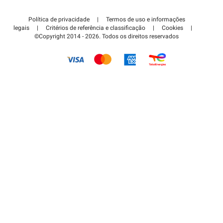
Contate-nos
Acessar à área de parceiro
Política de privacidade
|
Termos de uso e informações
Centro de apoio
legais
|
Critérios de referência e classificação
|
Cookies
|
©Copyright 2014 - 2026. Todos os direitos reservados
Como é que funciona?
Pagar o estacionamento FLOW