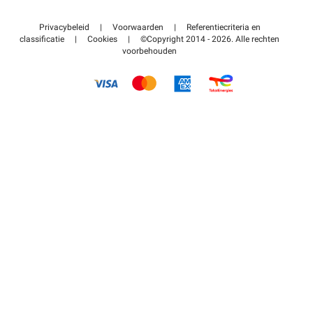
Neem contact met ons op
Toegang tot mijn partnergebied
Privacybeleid
|
Voorwaarden
|
Referentiecriteria en
Helpcentrum
classificatie
|
Cookies
|
©Copyright 2014 - 2026. Alle rechten
voorbehouden
Hoe het werkt
Betalen voor parkeren FLOW