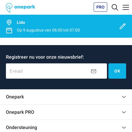
PRO
Lido
Op
9 augustus
van
06:00
tot
07:00
Registreer nu voor onze nieuwsbrief:
E-mail
OK
Onepark
Klantenbeoordelingen
Onepark PRO
Verschillende parkeerplaatsen huren voor mijn bedrijf
Ondersteuning
Word partner van Onepark