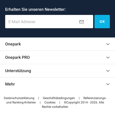
Erhalten Sie unseren Newsletter:
E-Mail Adresse
OK
Onepark
Kundenbewertungen
Onepark PRO
Mehrere Parkplätze für mein Unternehmen mieten
Unterstützung
Werden Sie unser Partner
Kontaktieren Sie uns
Auf meinen Partnerbereich zugreifen
Mehr
Hilfezentrum
Blog
Wie funktioniert es
Datenschutzerklärung
|
Geschäftsbedingungen
|
Referenzierungs-
und Ranking-Kriterien
|
Cookies
|
©Copyright 2014 - 2026. Alle
Bezahlen Sie Ihren Parkplatz FLOW
Rechte vorbehalten