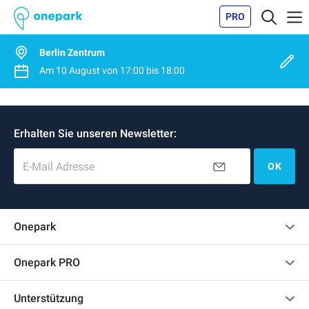
PRO
Berlin Zentrum
Am
10 August
von
17:00
bis
18:00
Erhalten Sie unseren Newsletter:
E-Mail Adresse
OK
Onepark
Kundenbewertungen
Onepark PRO
Mehrere Parkplätze für mein Unternehmen mieten
Unterstützung
Werden Sie unser Partner