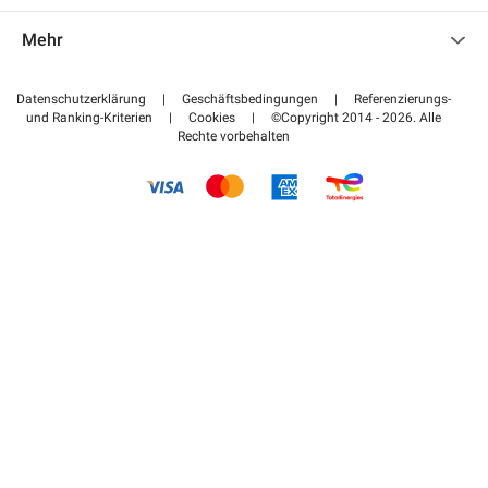
Kontaktieren Sie uns
Auf meinen Partnerbereich zugreifen
Mehr
Hilfezentrum
Blog
Wie funktioniert es
Datenschutzerklärung
|
Geschäftsbedingungen
|
Referenzierungs-
und Ranking-Kriterien
|
Cookies
|
©Copyright 2014 - 2026. Alle
Bezahlen Sie Ihren Parkplatz FLOW
Rechte vorbehalten