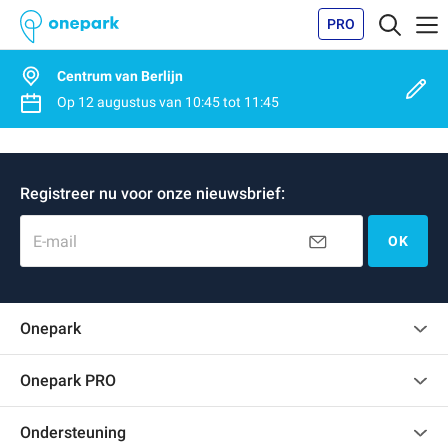
PRO
Centrum van Berlijn
Op
12 augustus
van
10:45
tot
11:45
Registreer nu voor onze nieuwsbrief:
E-mail
OK
Onepark
Klantenbeoordelingen
Onepark PRO
Verschillende parkeerplaatsen huren voor mijn bedrijf
Ondersteuning
Word partner van Onepark