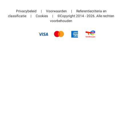
Neem contact met ons op
Toegang tot mijn partnergebied
Privacybeleid
|
Voorwaarden
|
Referentiecriteria en
Helpcentrum
classificatie
|
Cookies
|
©Copyright 2014 - 2026. Alle rechten
voorbehouden
Hoe het werkt
Betalen voor parkeren FLOW