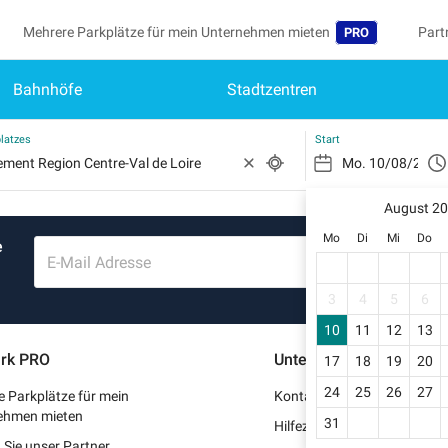
Mehrere Parkplätze für mein Unternehmen mieten
Part
PRO
Bahnhöfe
Stadtzentren
Sprache
Werd
Me
Belgique (FR)
Auf 
latzes
Start
België (NL)
Si
Reg
August 2
Deutschland (DE)
Mo
Di
Mi
Do
e
Mei
España (ES)
E-Mail Adresse
Me
France (FR)
3
4
5
6
Me
10
11
12
13
International (EN
rk PRO
Unterstützung
17
18
19
20
Me
Italia (IT)
24
25
26
27
 Parkplätze für mein
Kontaktieren Sie uns
Nederlands (NL)
ehmen mieten
31
Hilfezentrum
Sie unser Partner