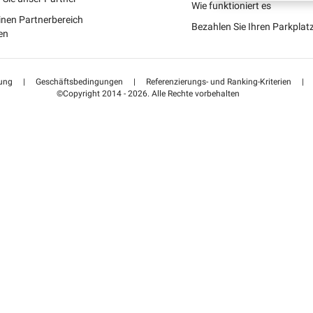
Portugal (PT)
Wie funktioniert es
inen Partnerbereich
Bezahlen Sie Ihren Parkpla
Suisse (FR)
en
ung
|
Geschäftsbedingungen
|
Referenzierungs- und Ranking-Kriterien
|
©Copyright 2014 - 2026. Alle Rechte vorbehalten