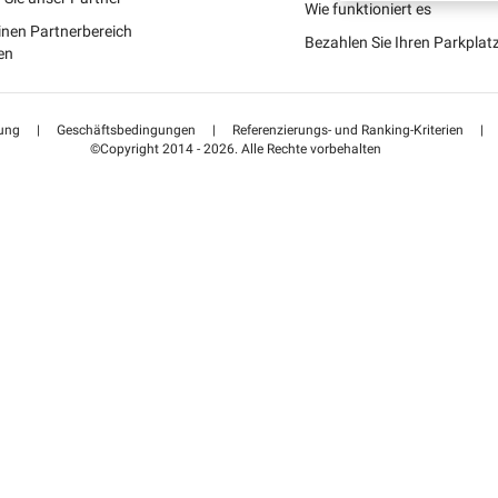
Portugal (PT)
Wie funktioniert es
inen Partnerbereich
Bezahlen Sie Ihren Parkpla
Suisse (FR)
en
ung
|
Geschäftsbedingungen
|
Referenzierungs- und Ranking-Kriterien
|
©Copyright 2014 - 2026. Alle Rechte vorbehalten