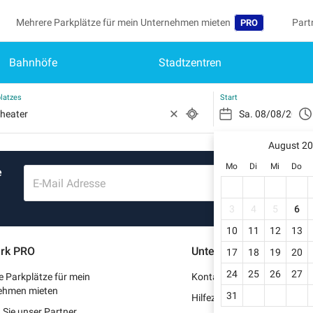
Mehrere Parkplätze für mein Unternehmen mieten
Part
PRO
Bahnhöfe
Stadtzentren
Sprache
Werd
Me
Belgique (FR)
Auf 
latzes
Start
België (NL)
Si
Reg
August 2
Deutschland (DE)
Mo
Di
Mi
Do
e
Mei
España (ES)
E-Mail Adresse
Me
France (FR)
3
4
5
6
Me
10
11
12
13
International (EN
rk PRO
Unterstützung
17
18
19
20
Me
Italia (IT)
24
25
26
27
 Parkplätze für mein
Kontaktieren Sie uns
Nederlands (NL)
ehmen mieten
31
Hilfezentrum
Sie unser Partner