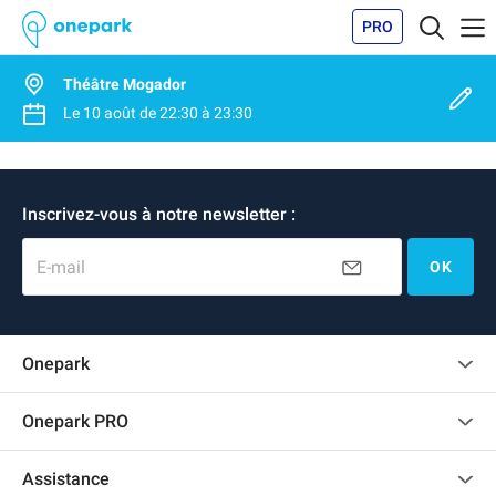
PRO
Théâtre Mogador
Le
10 août
de
22:30
à
23:30
Inscrivez-vous à notre newsletter :
E-mail
OK
Onepark
Charte des avis clients
Onepark PRO
Recrutement
Louer plusieurs places de parking pour mon entreprise
Assistance
Devenir partenaire