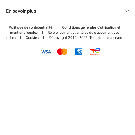
Nous contacter
Accéder à mon espace partenaire
En savoir plus
Centre d'aide
Blog
Comment ça marche ?
Politique de confidentialité
|
Conditions générales d'utilisation et
Wiki
mentions légales
|
Référencement et critères de classement des
Régler votre stationnement FLOW
offres
|
Cookies
|
©Copyright 2014 - 2026. Tous droits réservés.
Guide du stationnement